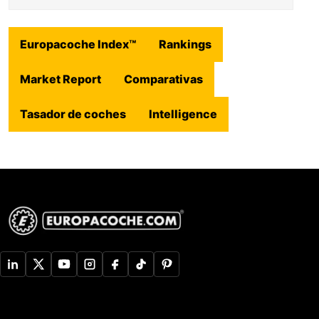
Europacoche Index™
Rankings
Market Report
Comparativas
Tasador de coches
Intelligence