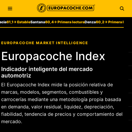
Saltar al contenido
Abrir menú
Abri
1,1
→ Estable
Santana
60,4
→ Primera lectura
Denza
60,2
→ Primera lectura
Ze
EUROPACOCHE MARKET INTELLIGENCE
Europacoche Index
Indicador inteligente del mercado
automotriz
El Europacoche Index mide la posición relativa de
marcas, modelos, segmentos, combustibles y
carrocerías mediante una metodología propia basada
en demanda, valor residual, liquidez, depreciación,
fiabilidad, tendencia de precios y comportamiento del
mercado.