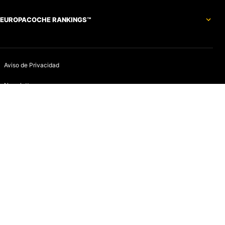
EUROPACOCHE RANKINGS™
Aviso de Privacidad
Newsletter
Política de devoluciones y reembolsos
Aviso de Cookies
Contacto
Infracciones
Quines somos
Aviso de Privacidad