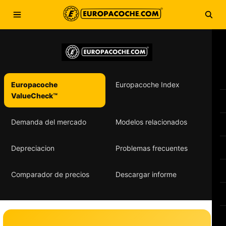
Saltar al contenido
Abrir menú
Abri
Europacoche
Europacoche Index
ValueCheck™
Demanda del mercado
Modelos relacionados
Depreciacion
Problemas frecuentes
Comparador de precios
Descargar informe