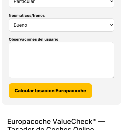
Neumaticos/frenos
Observaciones del usuario
Calcular tasacion Europacoche
Europacoche ValueCheck™ —
Tasador de Coches Online