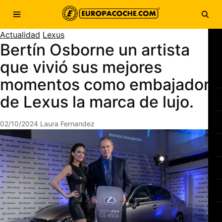
Saltar al contenido
Abrir menú
Abri
Actualidad
Lexus
Bertín Osborne un artista
que vivió sus mejores
momentos como embajador
de Lexus la marca de lujo.
02/10/2024
Laura Fernandez