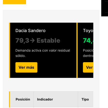
Dacia Sandero
Toyota Coro
79,3
→ Estable
74,4
▲ 
Demanda activa con valor residual
Posición compet
sólido.
dentro del mer
Ver más
Ver más
Posición
Indicador
Tipo