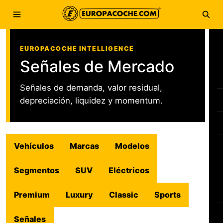
Saltar al contenido
Abrir menú
Abri
EUROPACOCHE INTELLIGENCE
Señales de Mercado
Señales de demanda, valor residual,
depreciación, liquidez y momentum.
Vehículos
Marcas
Modelos
Segmentos
SUV
Eléctricos
Premium
Luxury
Classic
Sports
Señales