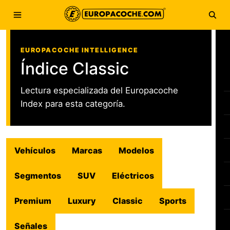
Saltar al contenido
Abrir menú
Abri
EUROPACOCHE INTELLIGENCE
Índice Classic
Lectura especializada del Europacoche
Index para esta categoría.
Vehículos
Marcas
Modelos
Segmentos
SUV
Eléctricos
Premium
Luxury
Classic
Sports
Señales