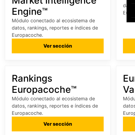
Market Intelligence
datos
Engine™
Euro
Módulo conectado al ecosistema de
datos, rankings, reportes e índices de
Europacoche.
Ver sección
Rankings
Eu
Europacoche™
Va
Módulo conectado al ecosistema de
Módu
datos, rankings, reportes e índices de
datos
Europacoche.
Euro
Ver sección