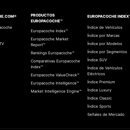
PRODUCTOS
HE.COM®
EUROPACOCHE INDEX
EUROPACOCHE™
pacoche
Índice de Vehículos
Europacoche Index™
Índice por Marcas
Europacoche Market
TV
Índice por Modelos
Report™
Índice por Segmentos
Rankings Europacoche™
Índice SUV
Comparativas Europacoche
Index™
Índice de Vehículos
Eléctricos
Europacoche ValueCheck™
Índice Premium
Europacoche Intelligence™
Índice Luxury
Market Intelligence Engine™
Índice Classic
Índice Sports
Señales de Mercado