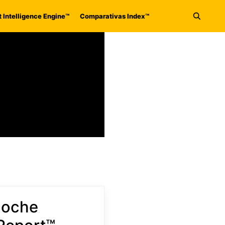
 Intelligence Engine™
Comparativas Index™
Abrir 
coche