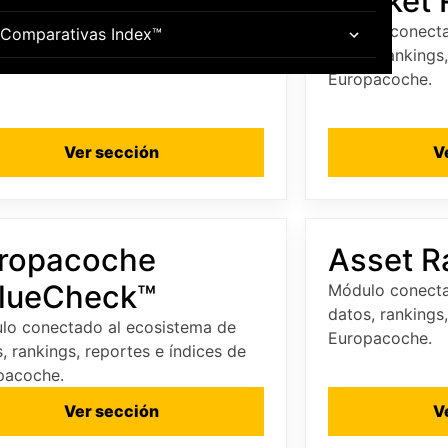
Market 
, rankings, reportes e índices de
Módulo conecta
Comparativas Index™
pacoche.
datos, rankings
Europacoche.
Ver sección
V
ropacoche
Asset R
lueCheck™
Módulo conecta
datos, rankings
lo conectado al ecosistema de
Europacoche.
, rankings, reportes e índices de
pacoche.
Ver sección
V