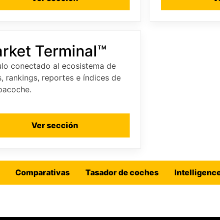
rket Terminal™
lo conectado al ecosistema de
, rankings, reportes e índices de
pacoche.
Ver sección
Comparativas
Tasador de coches
Intelligenc