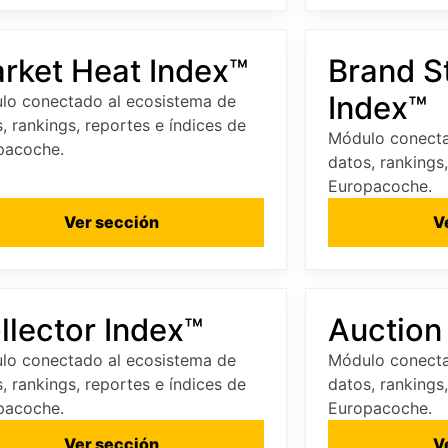
rket Heat Index™
Brand S
Index™
lo conectado al ecosistema de
, rankings, reportes e índices de
Módulo conecta
pacoche.
datos, rankings
Europacoche.
Ver sección
V
llector Index™
Auction
lo conectado al ecosistema de
Módulo conecta
, rankings, reportes e índices de
datos, rankings
pacoche.
Europacoche.
Ver sección
V