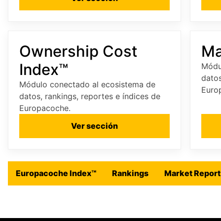
Ownership Cost
Ma
Index™
Módu
datos
Módulo conectado al ecosistema de
Euro
datos, rankings, reportes e índices de
Europacoche.
Ver sección
Europacoche Index™
Rankings
Market Report