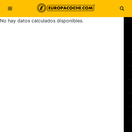
Saltar al contenido
Abrir menú
Abri
No hay datos calculados disponibles.