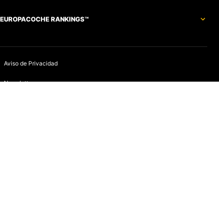
EUROPACOCHE RANKINGS™
Aviso de Privacidad
Newsletter
Política de devoluciones y reembolsos
Aviso de Cookies
Contacto
Infracciones
Quines somos
Aviso de Privacidad