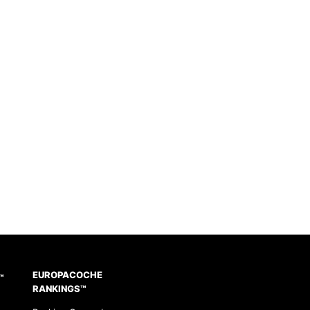
EUROPACOCHE
™
RANKINGS™