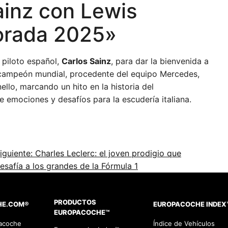
ainz con Lewis
orada 2025»
 piloto español,
Carlos Sainz
, para dar la bienvenida a
s campeón mundial, procedente del equipo Mercedes,
llo, marcando un hito en la historia del
emociones y desafíos para la escudería italiana.
iguiente: Charles Leclerc: el joven prodigio que
esafía a los grandes de la Fórmula 1
PRODUCTOS
HE.COM®
EUROPACOCHE INDEX
EUROPACOCHE™
pacoche
Índice de Vehículos