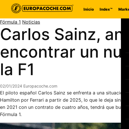
Saltar al contenido
Inicio
Index™
Marke
Fórmula 1
Noticias
Carlos Sainz, ant
encontrar un nu
la F1
02/01/2024
Europacoche.com
El piloto español Carlos Sainz se enfrenta a una situación 
Hamilton por Ferrari a partir de 2025, lo que le deja sin asi
en 2021 con un contrato de cuatro años, tendrá que buscar
Fórmula 1.