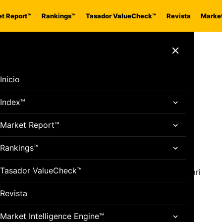
t Report™
Rankings™
Tasador ValueCheck™
Revista
Market
e el reto de
Cerrar menú
evo destino en
Inicio
Index™
Market Report™
Rankings™
complicada tras el anuncio del fichaje de Lewis
Tasador ValueCheck™
ento en la escudería italiana. Sainz, que llegó a Ferrari
 un nuevo equipo para continuar su carrera en la
Revista
Market Intelligence Engine™