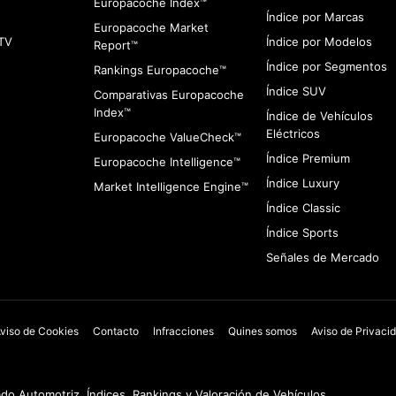
Europacoche Index™
Índice por Marcas
Europacoche Market
TV
Índice por Modelos
Report™
Índice por Segmentos
Rankings Europacoche™
Índice SUV
Comparativas Europacoche
Index™
Índice de Vehículos
Eléctricos
Europacoche ValueCheck™
Índice Premium
Europacoche Intelligence™
Índice Luxury
Market Intelligence Engine™
Índice Classic
Índice Sports
Señales de Mercado
viso de Cookies
Contacto
Infracciones
Quines somos
Aviso de Privaci
o Automotriz, Índices, Rankings y Valoración de Vehículos.