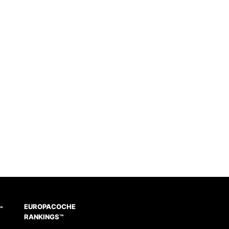
EUROPACOCHE
™
RANKINGS™