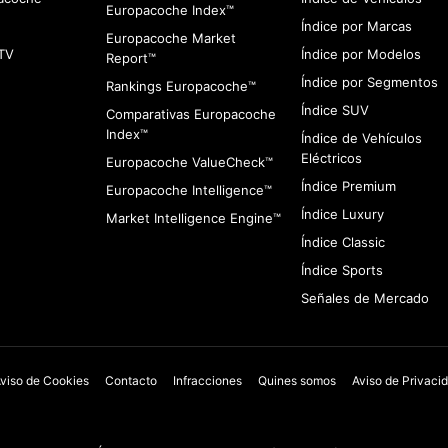
Europacoche Index™
Índice por Marcas
Europacoche Market
TV
Índice por Modelos
Report™
Índice por Segmentos
Rankings Europacoche™
Índice SUV
Comparativas Europacoche
Index™
Índice de Vehículos
Eléctricos
Europacoche ValueCheck™
Índice Premium
Europacoche Intelligence™
Índice Luxury
Market Intelligence Engine™
Índice Classic
Índice Sports
Señales de Mercado
viso de Cookies
Contacto
Infracciones
Quines somos
Aviso de Privaci