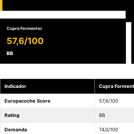
Cupra Formentor
57,6/100
BB
Indicador
Cupra Forment
Europacoche Score
57,6/100
Rating
BB
Demanda
74,0/100