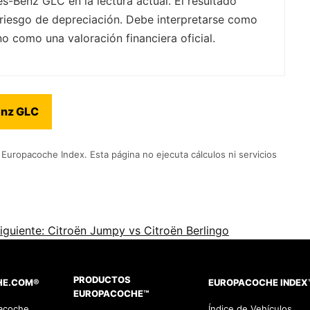
s-Benz GLC en la lectura actual. El resultado
y riesgo de depreciación. Debe interpretarse como
no como una valoración financiera oficial.
enz GLC
Europacoche Index. Esta página no ejecuta cálculos ni servicios
iguiente: Citroën Jumpy vs Citroën Berlingo
PRODUCTOS
HE.COM®
EUROPACOCHE INDEX
EUROPACOCHE™
pacoche
Índice de Vehículos