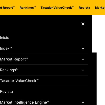
t Report™
Rankings™
Tasador ValueCheck™
Revista
Market
r vs Mercedes-
Cerrar menú
Inicio
Index™
Market Report™
r vs
Rankings™
Tasador ValueCheck™
z GLC
Revista
ia Europacoche
Market Intelligence Engine™