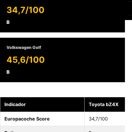
34,7/100
B
Volkswagen Golf
45,6/100
B
Indicador
Toyota bZ4X
Europacoche Score
34,7/100