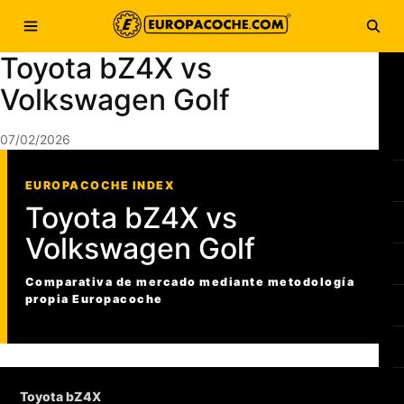
Saltar al contenido
Abrir menú
Abri
Toyota bZ4X vs
Volkswagen Golf
07/02/2026
EUROPACOCHE INDEX
Toyota bZ4X vs
Volkswagen Golf
Comparativa de mercado mediante metodología
propia Europacoche
Toyota bZ4X