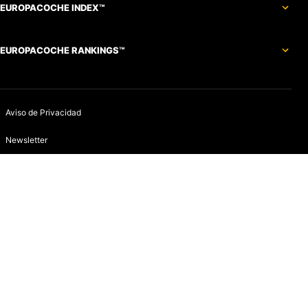
EUROPACOCHE INDEX™
EUROPACOCHE RANKINGS™
Aviso de Privacidad
Newsletter
Política de devoluciones y reembolsos
Aviso de Cookies
Contacto
Infracciones
Quines somos
Aviso de Privacidad