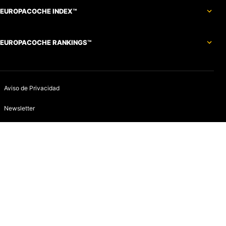
EUROPACOCHE INDEX™
EUROPACOCHE RANKINGS™
Aviso de Privacidad
Newsletter
Política de devoluciones y reembolsos
Aviso de Cookies
Contacto
Infracciones
Quines somos