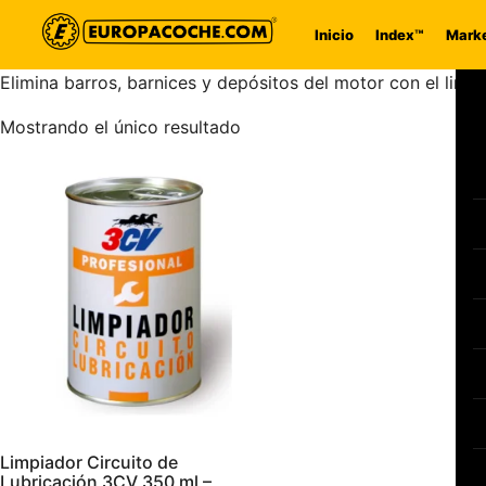
Saltar al contenido
Inicio
Index™
Marke
Elimina barros, barnices y depósitos del motor con el limp
Mostrando el único resultado
Limpiador Circuito de
Lubricación 3CV 350 ml –