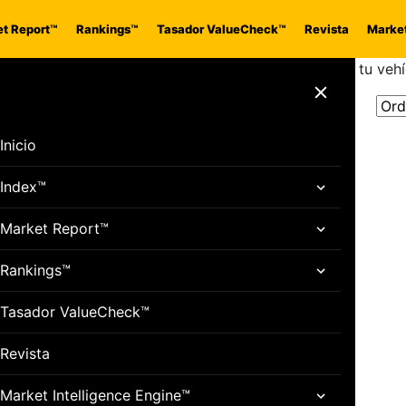
t Report™
Rankings™
Tasador ValueCheck™
Revista
Market
iador de lubricación 3CV y mejora el rendimiento de tu vehí
Cerrar menú
Inicio
Index™
Market Report™
Rankings™
Tasador ValueCheck™
Revista
Market Intelligence Engine™