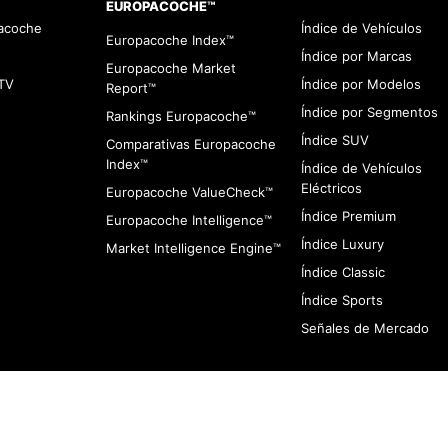
EUROPACOCHE™
pacoche
Índice de Vehículos
Europacoche Index™
Índice por Marcas
Europacoche Market
TV
Índice por Modelos
Report™
Índice por Segmentos
Rankings Europacoche™
Índice SUV
Comparativas Europacoche
Index™
Índice de Vehículos
Eléctricos
Europacoche ValueCheck™
Índice Premium
Europacoche Intelligence™
Índice Luxury
Market Intelligence Engine™
Índice Classic
Índice Sports
Señales de Mercado
viso de Cookies
Contacto
Infracciones
Quines somos
Aviso de Privaci