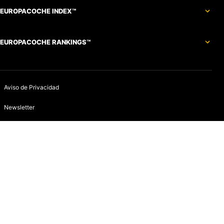
EUROPACOCHE INDEX™
EUROPACOCHE RANKINGS™
Aviso de Privacidad
Newsletter
Política de devoluciones y reembolsos
Aviso de Cookies
Contacto
Infracciones
Quines somos