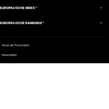
EUROPACOCHE INDEX™
EUROPACOCHE RANKINGS™
Aviso de Privacidad
Newsletter
Política de devoluciones y reembolsos
Aviso de Cookies
Contacto
Infracciones
Quines somos