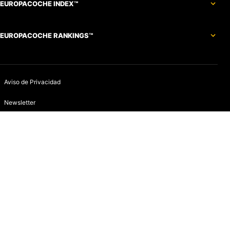
EUROPACOCHE INDEX™
EUROPACOCHE RANKINGS™
Aviso de Privacidad
Newsletter
Política de devoluciones y reembolsos
Aviso de Cookies
Contacto
Infracciones
Quines somos
Aviso de Privacidad