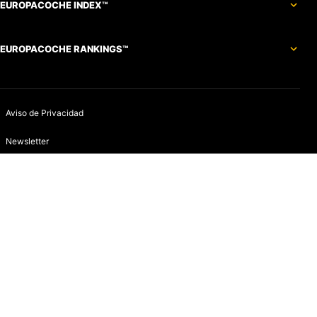
EUROPACOCHE INDEX™
EUROPACOCHE RANKINGS™
Aviso de Privacidad
Newsletter
Política de devoluciones y reembolsos
Aviso de Cookies
Contacto
Infracciones
Quines somos
Aviso de Privacidad