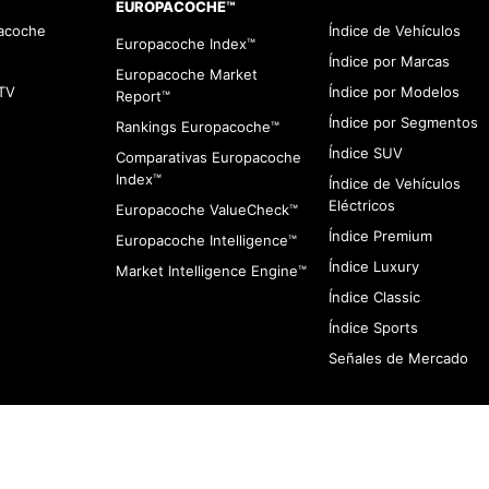
EUROPACOCHE™
pacoche
Índice de Vehículos
Europacoche Index™
Índice por Marcas
Europacoche Market
TV
Índice por Modelos
Report™
Índice por Segmentos
Rankings Europacoche™
Índice SUV
Comparativas Europacoche
Index™
Índice de Vehículos
Eléctricos
Europacoche ValueCheck™
Índice Premium
Europacoche Intelligence™
Índice Luxury
Market Intelligence Engine™
Índice Classic
Índice Sports
Señales de Mercado
viso de Cookies
Contacto
Infracciones
Quines somos
Aviso de Privaci