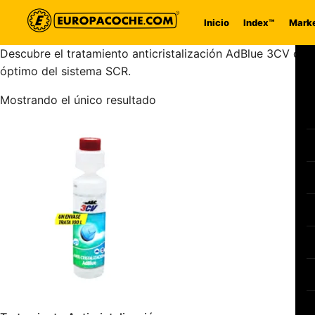
Saltar al contenido
Inicio
Index™
Marke
Descubre el tratamiento anticristalización AdBlue 3CV que 
óptimo del sistema SCR.
Mostrando el único resultado