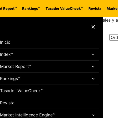
t Report™
Rankings™
Tasador ValueCheck™
Revista
Market
protege tu motor diésel, evita la formación de cristales y
Cerrar menú
Inicio
Index™
Market Report™
Rankings™
Tasador ValueCheck™
Revista
Market Intelligence Engine™