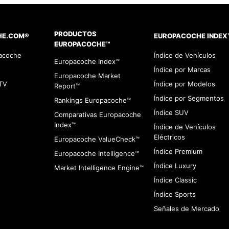
PRODUCTOS
HE.COM®
EUROPACOCHE INDEX
EUROPACOCHE™
pacoche
Índice de Vehículos
Europacoche Index™
Índice por Marcas
Europacoche Market
TV
Índice por Modelos
Report™
Índice por Segmentos
Rankings Europacoche™
Índice SUV
Comparativas Europacoche
Index™
Índice de Vehículos
Eléctricos
Europacoche ValueCheck™
Índice Premium
Europacoche Intelligence™
Índice Luxury
Market Intelligence Engine™
Índice Classic
Índice Sports
Señales de Mercado