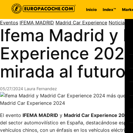
Saltar al contenido
Inicio
Index™
Marke
Eventos
IFEMA MADRID
Madrid Car Experience
Noticias
Ifema Madrid y 
Experience 202
mirada al futuro 
05/27/2024
Laura Fernandez
Madrid Car Experience 2024
El evento
IFEMA MADRID
y
Madrid Car Experience 2024
del sector automovilístico en España, destacándose espec
vehículos chinos, con un énfasis en los vehículos eléctrico