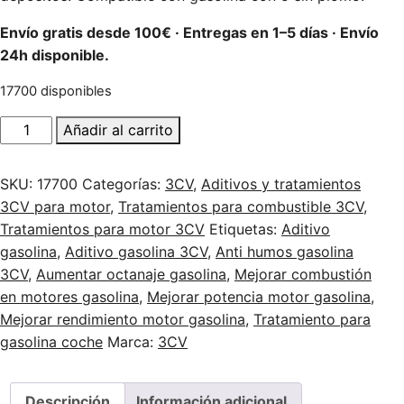
Envío gratis desde 100€ · Entregas en 1–5 días · Envío
24h disponible.
17700 disponibles
Octano Gasolina 3CV 350 ml – Potencia y Protección del 
Añadir al carrito
SKU:
17700
Categorías:
3CV
,
Aditivos y tratamientos
3CV para motor
,
Tratamientos para combustible 3CV
,
Tratamientos para motor 3CV
Etiquetas:
Aditivo
gasolina
,
Aditivo gasolina 3CV
,
Anti humos gasolina
3CV
,
Aumentar octanaje gasolina
,
Mejorar combustión
en motores gasolina
,
Mejorar potencia motor gasolina
,
Mejorar rendimiento motor gasolina
,
Tratamiento para
gasolina coche
Marca:
3CV
Descripción
Información adicional