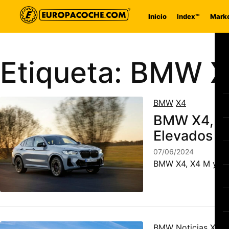
Saltar al contenido
Inicio
Index™
Marke
Etiqueta:
BMW X
BMW
X4
BMW X4, X4
Elevados Ca
07/06/2024
BMW X4, X4 M y X4 
BMW
Noticias
X3
X