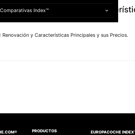
MW X4: Renovación y Característic
Comparativas Index™
.
enovación y Características Principales y sus Precios.
PRODUCTOS
HE.COM®
EUROPACOCHE INDEX