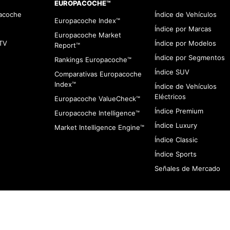
EUROPACOCHE™
pacoche
Índice de Vehículos
Europacoche Index™
Índice por Marcas
Europacoche Market
TV
Índice por Modelos
Report™
Índice por Segmentos
Rankings Europacoche™
Índice SUV
Comparativas Europacoche
Index™
Índice de Vehículos
Eléctricos
Europacoche ValueCheck™
Índice Premium
Europacoche Intelligence™
Índice Luxury
Market Intelligence Engine™
Índice Classic
Índice Sports
Señales de Mercado
viso de Cookies
Contacto
Infracciones
Quines somos
Aviso de Privaci