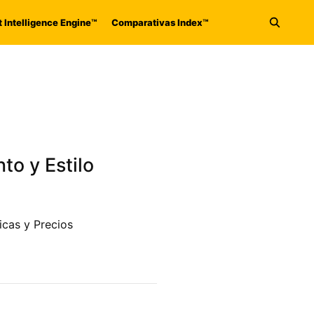
 Intelligence Engine™
Comparativas Index™
Abrir 
o y Estilo
icas y Precios