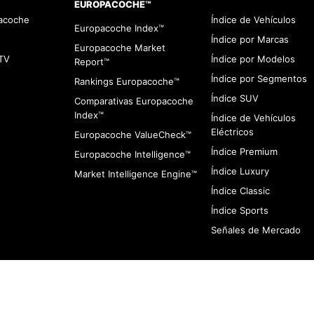
EUROPACOCHE™
pacoche
Índice de Vehículos
Europacoche Index™
Índice por Marcas
Europacoche Market
TV
Índice por Modelos
Report™
Índice por Segmentos
Rankings Europacoche™
Índice SUV
Comparativas Europacoche
Index™
Índice de Vehículos
Eléctricos
Europacoche ValueCheck™
Índice Premium
Europacoche Intelligence™
Índice Luxury
Market Intelligence Engine™
Índice Classic
Índice Sports
Señales de Mercado
viso de Cookies
Contacto
Infracciones
Quines somos
Aviso de Privaci