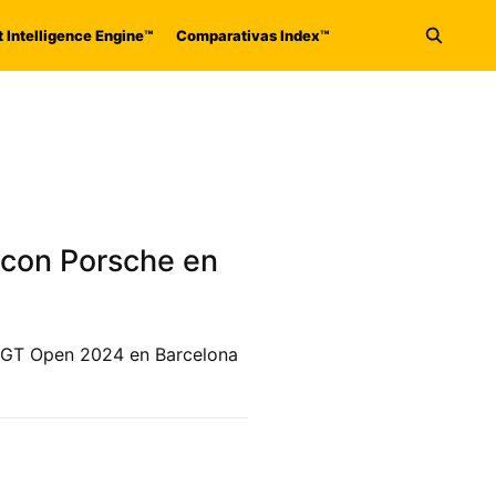
 Intelligence Engine™
Comparativas Index™
Abrir 
 con Porsche en
al GT Open 2024 en Barcelona