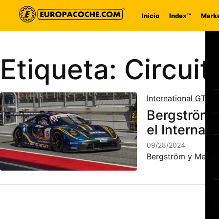
Saltar al contenido
Inicio
Index™
Marke
Etiqueta:
Circuit
International GT O
Bergström y
el Internat
09/28/2024
Bergström y Menzel