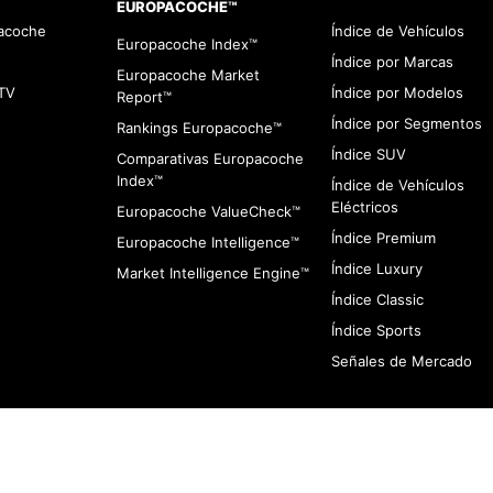
EUROPACOCHE™
pacoche
Índice de Vehículos
Europacoche Index™
Índice por Marcas
Europacoche Market
TV
Índice por Modelos
Report™
Índice por Segmentos
Rankings Europacoche™
Índice SUV
Comparativas Europacoche
Index™
Índice de Vehículos
Eléctricos
Europacoche ValueCheck™
Índice Premium
Europacoche Intelligence™
Índice Luxury
Market Intelligence Engine™
Índice Classic
Índice Sports
Señales de Mercado
viso de Cookies
Contacto
Infracciones
Quines somos
Aviso de Privaci