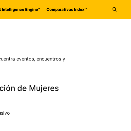
 Intelligence Engine™
Comparativas Index™
Abrir 
uentra eventos, encuentros y
ción de Mujeres
usivo