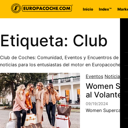
Saltar al contenido
Inicio
Index™
Marke
Etiqueta:
Club
Club de Coches: Comunidad, Eventos y Encuentros de Afici
noticias para los entusiastas del motor en Europacoche.co
Eventos
Noticias
Women Supe
al Volante 
09/19/2024
Women Supercar Clu