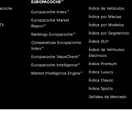
EUROPACOCHE™
pacoche
Índice de Vehículos
Europacoche Index™
Índice por Marcas
Europacoche Market
TV
Índice por Modelos
Report™
Índice por Segmentos
Rankings Europacoche™
Índice SUV
Comparativas Europacoche
Index™
Índice de Vehículos
Eléctricos
Europacoche ValueCheck™
Índice Premium
Europacoche Intelligence™
Índice Luxury
Market Intelligence Engine™
Índice Classic
Índice Sports
Señales de Mercado
viso de Cookies
Contacto
Infracciones
Quines somos
Aviso de Privaci