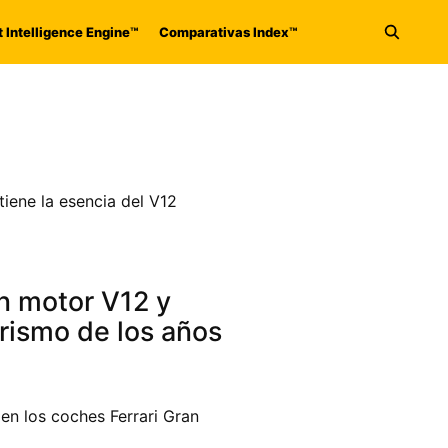
 Intelligence Engine™
Comparativas Index™
Abrir 
tiene la esencia del V12
on motor V12 y
rismo de los años
 en los coches Ferrari Gran