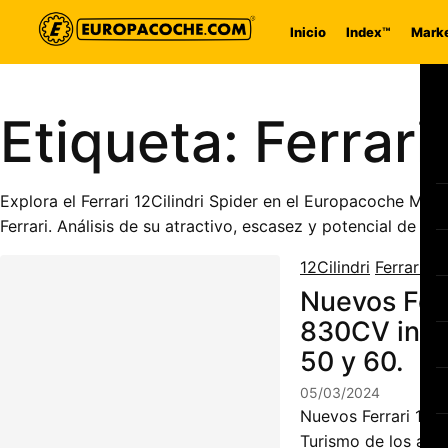
Saltar al contenido
Inicio
Index™
Marke
Etiqueta:
Ferrari
Explora el Ferrari 12Cilindri Spider en el Europacoche Mar
Ferrari. Análisis de su atractivo, escasez y potencial de rev
12Cilindri
Ferrari
No
Nuevos Ferr
830CV inspi
50 y 60.
05/03/2024
Nuevos Ferrari 12Ci
Turismo de los año