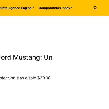
 Intelligence Engine™
Comparativas Index™
Abrir 
Ford Mustang: Un
oleccionistas a solo $20.00