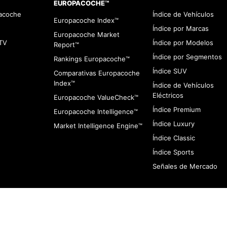
EUROPACOCHE™
pacoche
Índice de Vehículos
Europacoche Index™
Índice por Marcas
Europacoche Market
TV
Índice por Modelos
Report™
Índice por Segmentos
Rankings Europacoche™
Índice SUV
Comparativas Europacoche
Index™
Índice de Vehículos
Eléctricos
Europacoche ValueCheck™
Índice Premium
Europacoche Intelligence™
Índice Luxury
Market Intelligence Engine™
Índice Classic
Índice Sports
Señales de Mercado
viso de Cookies
Contacto
Infracciones
Quines somos
Aviso de Privaci