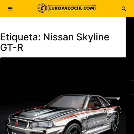
Saltar al contenido
Abrir menú
Abri
Etiqueta:
Nissan Skyline
GT-R