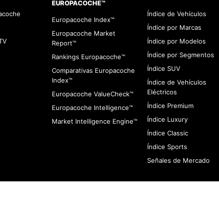
EUROPACOCHE™
pacoche
Índice de Vehículos
Europacoche Index™
Índice por Marcas
Europacoche Market
TV
Índice por Modelos
Report™
Índice por Segmentos
Rankings Europacoche™
Índice SUV
Comparativas Europacoche
Index™
Índice de Vehículos
Eléctricos
Europacoche ValueCheck™
Índice Premium
Europacoche Intelligence™
Índice Luxury
Market Intelligence Engine™
Índice Classic
Índice Sports
Señales de Mercado
viso de Cookies
Contacto
Infracciones
Quines somos
Aviso de Privaci