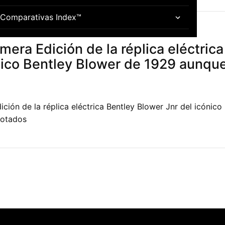
Comparativas Index™
Coches Clásicos
rimera Edición de la réplica eléctric
nico Bentley Blower de 1929 aunqu
dición de la réplica eléctrica Bentley Blower Jnr del icónic
gotados