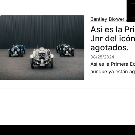
Bentley
Blower Jnr
Así es la P
Jnr del icó
agotados.
08/28/2024
Así es la Primera E
aunque ya están a