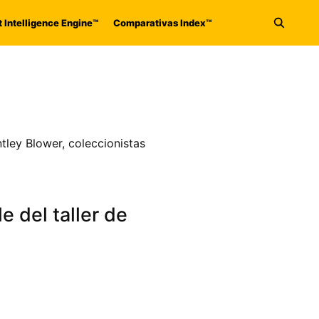
 Intelligence Engine™
Comparativas Index™
Abrir 
tley Blower, coleccionistas
 del taller de