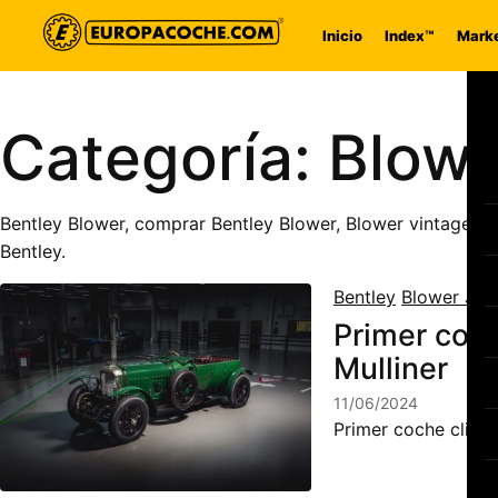
Saltar al contenido
Inicio
Index™
Marke
Categoría:
Blowe
Bentley Blower, comprar Bentley Blower, Blower vintage, co
Bentley.
Bentley
Blower Jnr
Primer coch
Mulliner
11/06/2024
Primer coche client