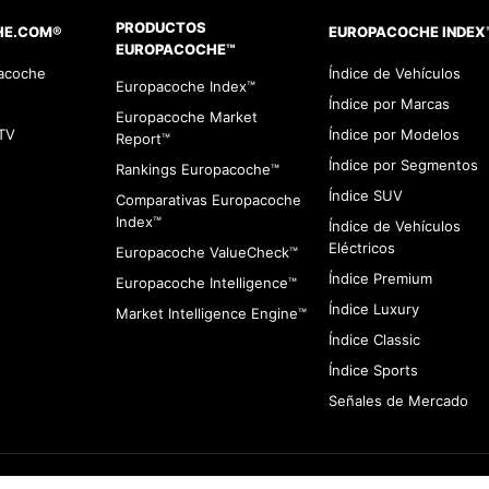
PRODUCTOS
HE.COM®
EUROPACOCHE INDEX
EUROPACOCHE™
pacoche
Índice de Vehículos
Europacoche Index™
Índice por Marcas
Europacoche Market
TV
Índice por Modelos
Report™
Índice por Segmentos
Rankings Europacoche™
Índice SUV
Comparativas Europacoche
Index™
Índice de Vehículos
Eléctricos
Europacoche ValueCheck™
Índice Premium
Europacoche Intelligence™
Índice Luxury
Market Intelligence Engine™
Índice Classic
Índice Sports
Señales de Mercado