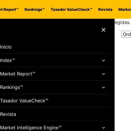
t Report™
Rankings™
Tasador ValueCheck™
Revista
Market
s, aceite y polución, manteniéndolas limpias y protegidas.
Cerrar menú
Inicio
Index™
Market Report™
Rankings™
Tasador ValueCheck™
Revista
Market Intelligence Engine™