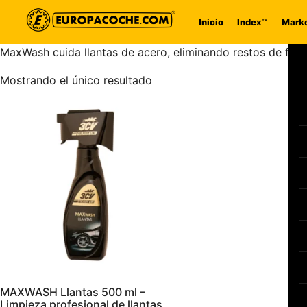
Saltar al contenido
Inicio
Index™
Marke
MaxWash cuida llantas de acero, eliminando restos de freno
Mostrando el único resultado
MAXWASH Llantas 500 ml –
Limpieza profesional de llantas