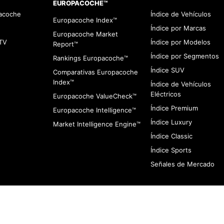
EUROPACOCHE™
pacoche
Índice de Vehículos
Europacoche Index™
Índice por Marcas
Europacoche Market
TV
Índice por Modelos
Report™
Índice por Segmentos
Rankings Europacoche™
Índice SUV
Comparativas Europacoche
Index™
Índice de Vehículos
Eléctricos
Europacoche ValueCheck™
Índice Premium
Europacoche Intelligence™
Índice Luxury
Market Intelligence Engine™
Índice Classic
Índice Sports
Señales de Mercado
viso de Cookies
Contacto
Infracciones
Quines somos
Aviso de Privaci