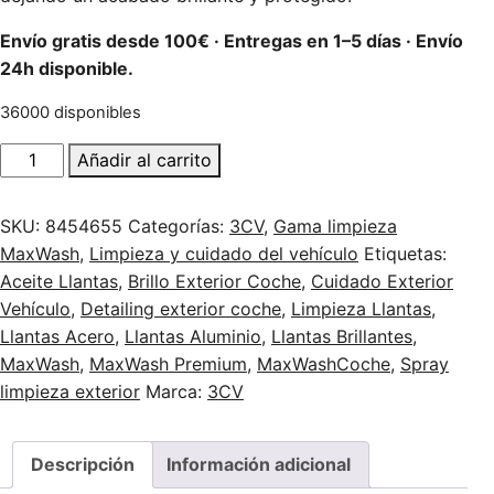
Envío gratis desde 100€ · Entregas en 1–5 días · Envío
24h disponible.
36000 disponibles
MAXWASH Llantas 500 ml – Limpieza profesional de llantas
Añadir al carrito
SKU:
8454655
Categorías:
3CV
,
Gama limpieza
MaxWash
,
Limpieza y cuidado del vehículo
Etiquetas:
Aceite Llantas
,
Brillo Exterior Coche
,
Cuidado Exterior
Vehículo
,
Detailing exterior coche
,
Limpieza Llantas
,
Llantas Acero
,
Llantas Aluminio
,
Llantas Brillantes
,
MaxWash
,
MaxWash Premium
,
MaxWashCoche
,
Spray
limpieza exterior
Marca:
3CV
Descripción
Información adicional