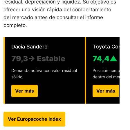
residual, depreciación y liquidez. Su objetivo es
ofrecer una visión rápida del comportamiento
del mercado antes de consultar el informe
completo.
Dacia Sandero
Toyota Corolla
79,3
→ Estable
74,4
▲ +1
Demanda activa con valor residual
Posición competitiv
sólido.
dentro del mercado
Ver más
Ver más
Ver Europacoche Index