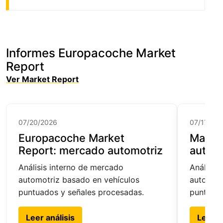
Informes Europacoche Market
Report
Ver Market Report
07/20/2026
07/17/20
Europacoche Market
Marke
Report: mercado automotriz
automo
Análisis interno de mercado
Análisis
automotriz basado en vehículos
automotr
puntuados y señales procesadas.
puntuado
Leer análisis
Leer a