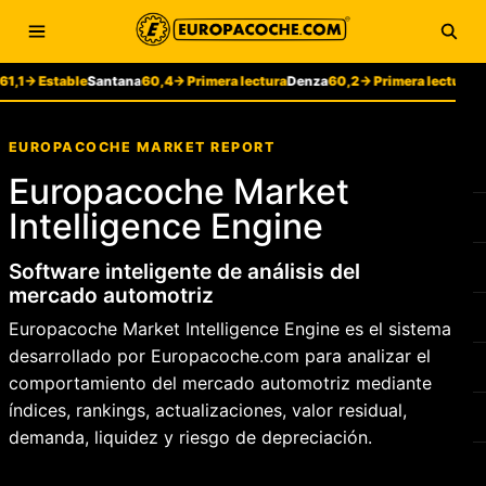
Saltar al contenido
Abrir menú
Abri
Estable
Santana
60,4
→ Primera lectura
Denza
60,2
→ Primera lectura
Zeekr
59
EUROPACOCHE MARKET REPORT
Europacoche Market
Intelligence Engine
Software inteligente de análisis del
mercado automotriz
Europacoche Market Intelligence Engine es el sistema
desarrollado por Europacoche.com para analizar el
comportamiento del mercado automotriz mediante
índices, rankings, actualizaciones, valor residual,
demanda, liquidez y riesgo de depreciación.