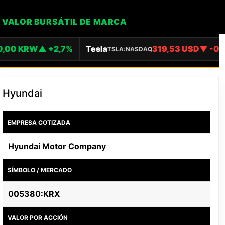
VALOR BURSÁTIL DE MARCA
500,00 KRW
▲ +2,7%
Tesla
319,53 USD
▼ -
TSLA:NASDAQ
Hyundai
EMPRESA COTIZADA
Hyundai Motor Company
SÍMBOLO / MERCADO
005380:KRX
VALOR POR ACCIÓN