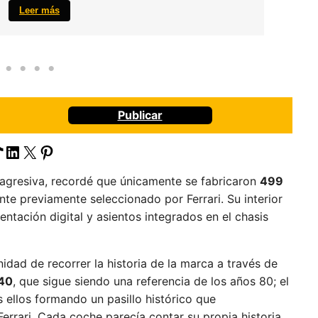
Leer más
Publicar
s
book
Tube
ikTok
LinkedIn
X
Pinterest
y agresiva, recordé que únicamente se fabricaron
499
te previamente seleccionado por Ferrari. Su interior
ntación digital y asientos integrados en el chasis
nidad de recorrer la historia de la marca a través de
40
, que sigue siendo una referencia de los años 80; el
s ellos formando un pasillo histórico que
rrari. Cada coche parecía contar su propia historia,