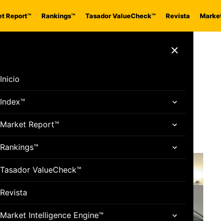
t Report™
Rankings™
Tasador ValueCheck™
Revista
Market
: una joya de
Cerrar menú
Expo Pasión y
Inicio
Index™
agoza
Market Report™
Rankings™
Tasador ValueCheck™
Revista
Market Intelligence Engine™