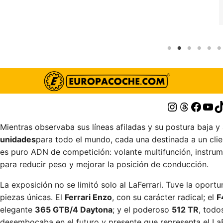
Instagram
Thread
Face
You
T
Mientras observaba sus líneas afiladas y su postura baja 
unidades
para todo el mundo, cada una destinada a un clien
es puro ADN de competición: volante multifunción, instrume
para reducir peso y mejorar la posición de conducción.
La exposición no se limitó solo al LaFerrari. Tuve la oportu
piezas únicas. El
Ferrari Enzo
, con su carácter radical; el
F
elegante
365 GTB/4 Daytona
; y el poderoso
512 TR
, todo
desembocaba en el futuro y presente que representa el LaFe