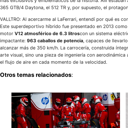
más exclusivos y emblemáticos de la historia. Allí estaban 
365 GTB/4 Daytona, el 512 TR y, por supuesto, el protagonis
VALLTRO: Al acercarme al LaFerrari, entendí por qué es co
Este superdeportivo híbrido fue presentado en 2013 como 
motor
V12 atmosférico de 6.3 litros
con un sistema eléctr
impactante:
963 caballos de potencia
, capaces de llevar
alcanzar más de 350 km/h. La carrocería, construida ínte
arte visual, sino una pieza de ingeniería con aerodinámica 
el flujo de aire en cada momento de la velocidad.
Otros temas relacionados
: