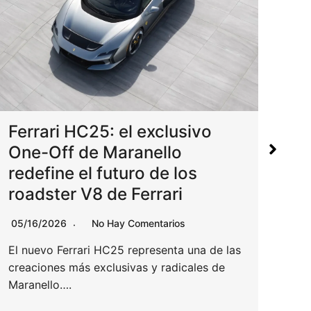
Fer
híb
nu
Ferrari HC25: el exclusivo
One-Off de Maranello
04/
redefine el futuro de los
El F
roadster V8 de Ferrari
spid
05/16/2026
No Hay Comentarios
Le
El nuevo Ferrari HC25 representa una de las
creaciones más exclusivas y radicales de
Maranello….