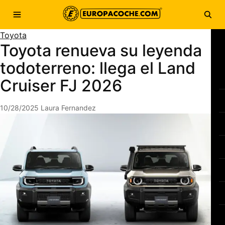
Saltar al contenido
Abrir menú
Abri
Toyota
Toyota renueva su leyenda
todoterreno: llega el Land
Cruiser FJ 2026
10/28/2025
Laura Fernandez